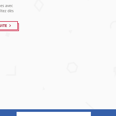
es avec
ltez dès
UITE