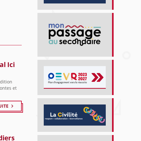
l Ici
édition
ontes et
UITE
diers