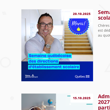
Sema
20.10.2025
scol
Chères 
est dé
au quot
Admi
15.10.2025
2027
part