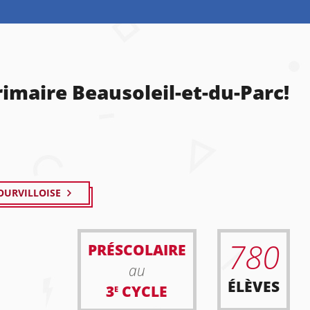
rimaire Beausoleil-et-du-Parc!
OURVILLOISE
780
PRÉSCOLAIRE
au
ÉLÈVES
3
CYCLE
E