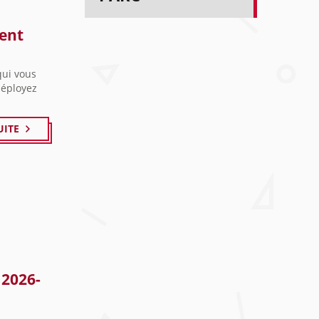
ment
qui vous
déployez
UITE
 2026-