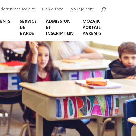
de services scolaire
Plan du site
Nous joindre
ENTS
SERVICE
ADMISSION
MOZAÏK
DE
ET
PORTAIL
GARDE
INSCRIPTION
PARENTS