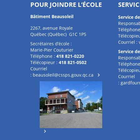
POUR JOINDRE L’ÉCOLE
SERVIC
Bâtiment Beausoleil
Service de
Responsab
2267, avenue Royale
Téléphone
Québec (Québec) G1C 1P5
Télécopieu
Courriel :
Secrétaires d’école :
Marie-Pier Couturier
Service de
Téléphone :
418 821-0220
Responsab
Télécopieur :
418 821-0502
Téléphone
Courriel
Télécopieu
:
beausoleil@cssps.gouv.qc.ca
Courriel
:
gardfour