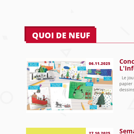
QUOI DE NEUF
Conc
06.11.2025
L'In
Le jour
papier
dessins
Sema
27.10.2025