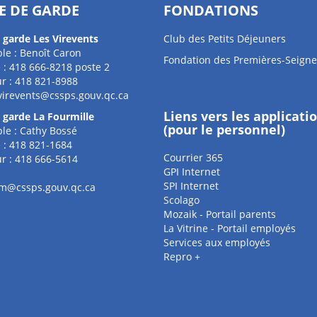
E DE GARDE
FONDATIONS
 garde Les Virevents
Club des Petits Déjeuners
le : Benoît Caron
Fondation des Premières-Seigne
 : 418 666-8218 poste 2
r : 418 821-8988
virevents@cssps.gouv.qc.ca
Liens vers les applicati
 garde La Fourmille
(pour le personnel)
le : Cathy Bossé
 : 418 821-1684
Courrier 365
r : 418 666-5614
GPI Internet
SPI Internet
m@cssps.gouv.qc.ca
Scolago
Mozaik - Portail parents
La Vitrine - Portail employés
Services aux employés
Repro +