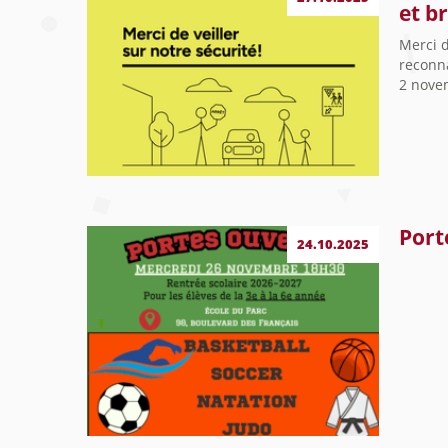
et b
Merci d
reconna
2 novem
Port
24.10.2025