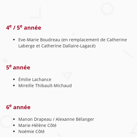
e
e
4
/ 5
année
Eve-Marie Boudreau (en remplacement de Catherine
Laberge et Catherine Dallaire-Lagacé)
e
5
année
Émilie Lachance
Mireille Thibault-Michaud
e
6
année
Manon Drapeau / Alexanne Bélanger
Marie-Hélène Côté
Noémie Côté